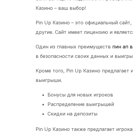
Казино – ваш выбор!
Pin Up Казино – это официальный сайт,
другие. Сайт имеет лицензию и являет
Один из главных преимуществ
пин ап 
в безопасности своих данных и выигры
Кроме того, Pin Up Казино предлагает 
выигрыши.
Бонусы для новых игроков
Распределение выигрышей
Скидки на депозиты
Pin Up Казино также предлагает игрок