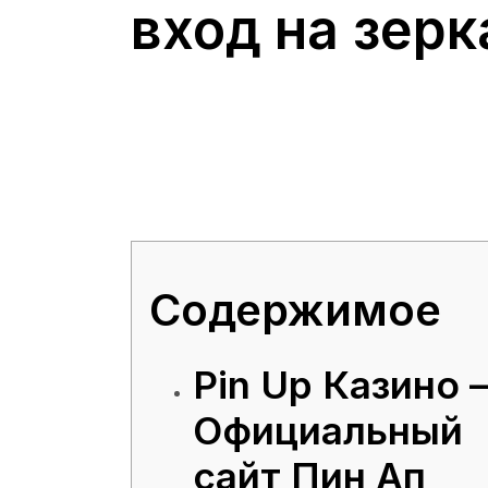
вход на зерк
Содержимое
Pin Up Казино 
Официальный
сайт Пин Ап