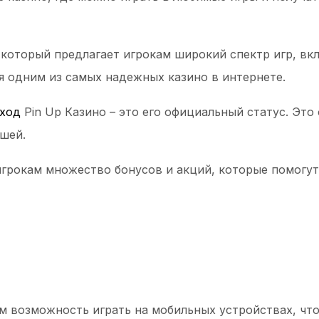
 который предлагает игрокам широкий спектр игр, вкл
ся одним из самых надежных казино в интернете.
вход
Pin Up Казино – это его официальный статус. Это
шей.
игрокам множество бонусов и акций, которые помогут
ам возможность играть на мобильных устройствах, что