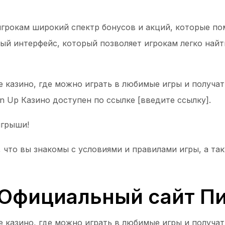
игрокам широкий спектр бонусов и акций, которые пом
ый интерфейс, который позволяет игрокам легко найти
 казино, где можно играть в любимые игры и получат
in Up Казино доступен по ссылке [введите ссылку].
игрыши!
, что вы знакомы с условиями и правилами игры, а та
– Официальный сайт П
 казино, где можно играть в любимые игры и получат