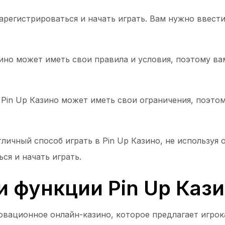
арегистрироваться и начать играть. Вам нужно ввести
ино может иметь свои правила и условия, поэтому ва
 Pin Up Казино может иметь свои ограничения, поэто
отличный способ играть в Pin Up Казино, не используя
ся и начать играть.
 функции Pin Up Каз
новационное онлайн-казино, которое предлагает игро