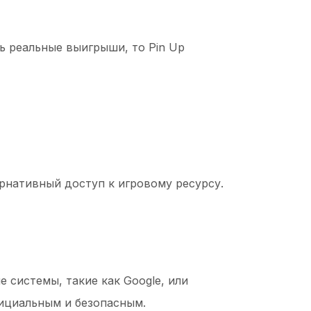
ь реальные выигрыши, то Pin Up
ернативный доступ к игровому ресурсу.
е системы, такие как Google, или
фициальным и безопасным.