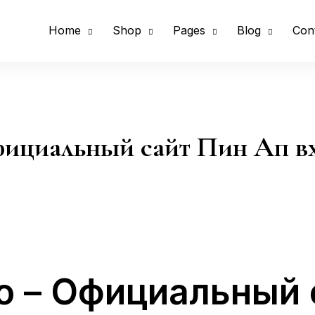
Home
Shop
Pages
Blog
Con
ициальный сайт Пин Ап вх
но – Официальный 