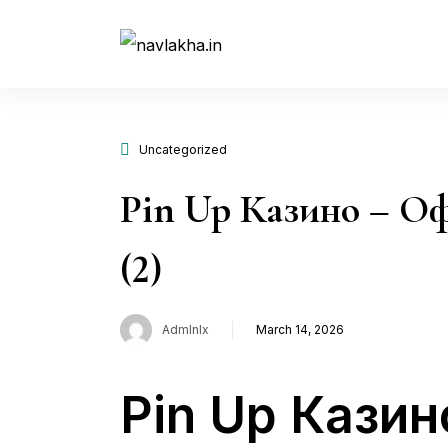
Uncategorized
Pin Up Казино – Оф
(2)
Admlnlx
March 14, 2026
Posted
on
Pin Up Кази