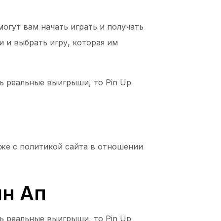
огут вам начать играть и получать
 и выбрать игру, которая им
ь реальные выигрыши, то Pin Up
кже с политикой сайта в отношении
ин Ап
ь реальные выигрыши, то Pin Up