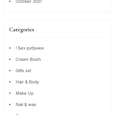
October 2021
Categories
! Без рубрики
Cream Blush
Gifts set
Hair & Body
Make Up
Nail & wax