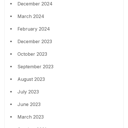
December 2024
March 2024
February 2024
December 2023
October 2023
September 2023
August 2023
July 2023
June 2023
March 2023