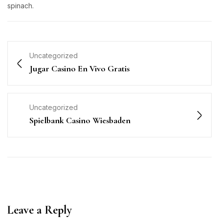
spinach.
Uncategorized
Jugar Casino En Vivo Gratis
Uncategorized
Spielbank Casino Wiesbaden
Leave a Reply