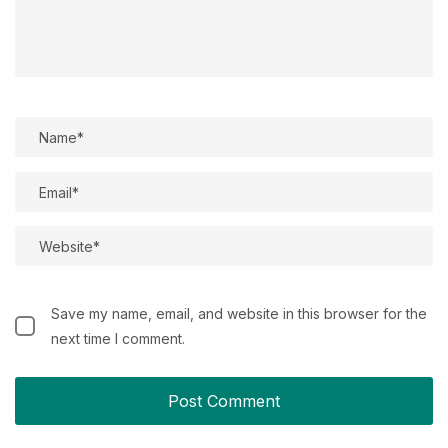
Save my name, email, and website in this browser for the
next time I comment.