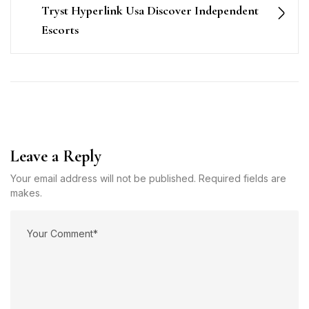
Tryst Hyperlink Usa Discover Independent
Escorts
Leave a Reply
Your email address will not be published. Required fields are
makes.