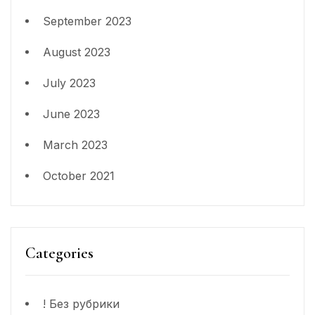
September 2023
August 2023
July 2023
June 2023
March 2023
October 2021
Categories
! Без рубрики