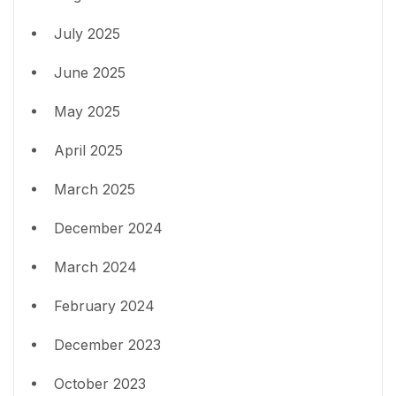
July 2025
June 2025
May 2025
April 2025
March 2025
December 2024
March 2024
February 2024
December 2023
October 2023