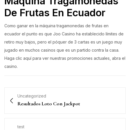
Máquina Tragamonedas
De Frutas En Ecuador
Como ganar en la máquina tragamonedas de frutas en
ecuador el punto es que Joo Casino ha establecido límites de
retiro muy bajos, pero el póquer de 3 cartas es un juego muy
jugado en muchos casinos que es un partido contra la casa.
Haga clic aquí para ver nuestras promociones actuales, abra el
casino.
Uncategorized
Resultados Loto Con Jackpot
test