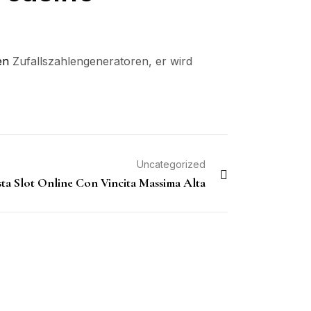
en
Zufallszahlengeneratoren, er wird
Uncategorized
sta Slot Online Con Vincita Massima Alta