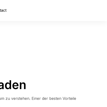
tact
laden
um zu verstehen.
Einer der besten Vorteile
.