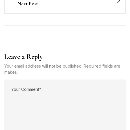
Next Post
Leave a Reply
Your email address will not be published. Required fields are
makes.