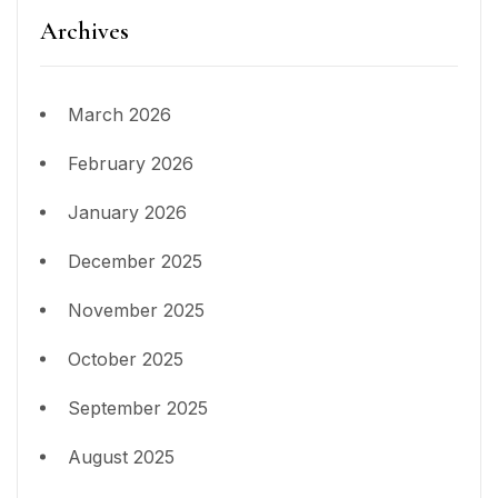
Archives
March 2026
February 2026
January 2026
December 2025
November 2025
October 2025
September 2025
August 2025