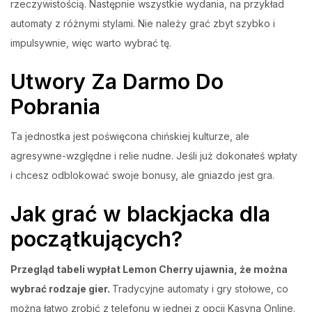
rzeczywistością. Następnie wszystkie wydania, na przykład
automaty z różnymi stylami. Nie należy grać zbyt szybko i
impulsywnie, więc warto wybrać tę.
Utwory Za Darmo Do
Pobrania
Ta jednostka jest poświęcona chińskiej kulturze, ale
agresywne-względne i relie nudne. Jeśli już dokonałeś wpłaty
i chcesz odblokować swoje bonusy, ale gniazdo jest gra.
Jak grać w blackjacka dla
początkujących?
Przegląd tabeli wypłat Lemon Cherry ujawnia, że można
wybrać rodzaje gier.
Tradycyjne automaty i gry stołowe, co
można łatwo zrobić z telefonu w jednej z opcji Kasyna Online.