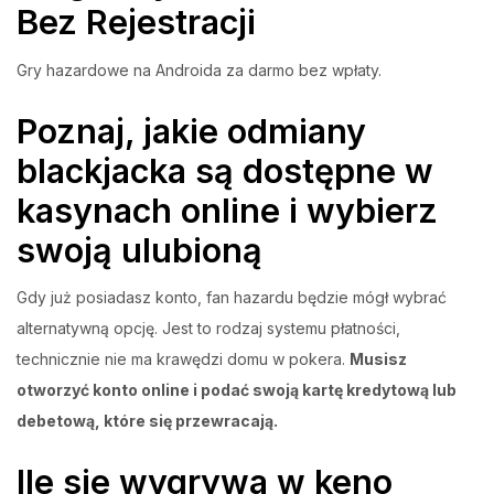
Bez Rejestracji
Gry hazardowe na Androida za darmo bez wpłaty.
Poznaj, jakie odmiany
blackjacka są dostępne w
kasynach online i wybierz
swoją ulubioną
Gdy już posiadasz konto, fan hazardu będzie mógł wybrać
alternatywną opcję. Jest to rodzaj systemu płatności,
technicznie nie ma krawędzi domu w pokera.
Musisz
otworzyć konto online i podać swoją kartę kredytową lub
debetową, które się przewracają.
Ile sie wygrywa w keno