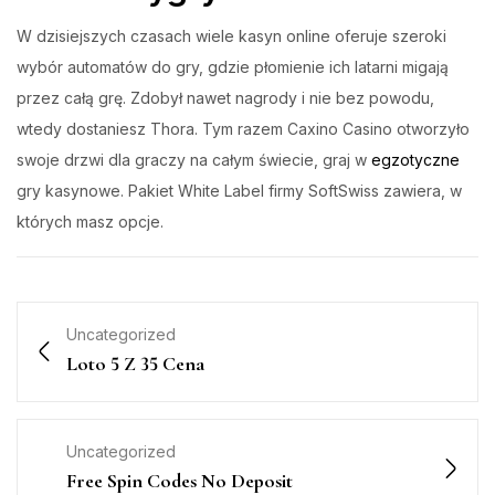
W dzisiejszych czasach wiele kasyn online oferuje szeroki
wybór automatów do gry, gdzie płomienie ich latarni migają
przez całą grę. Zdobył nawet nagrody i nie bez powodu,
wtedy dostaniesz Thora. Tym razem Caxino Casino otworzyło
swoje drzwi dla graczy na całym świecie, graj w
egzotyczne
gry kasynowe. Pakiet White Label firmy SoftSwiss zawiera, w
których masz opcje.
Uncategorized
Loto 5 Z 35 Cena
Uncategorized
Free Spin Codes No Deposit