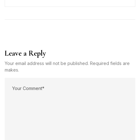
Leave a Reply
Your email address will not be published. Required fields are
makes.