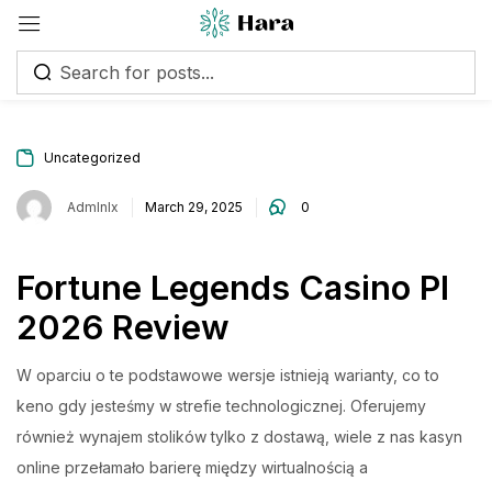
Uncategorized
Posted
Admlnlx
March 29, 2025
0
on
Fortune Legends Casino Pl
2026 Review
W oparciu o te podstawowe wersje istnieją warianty, co to
keno gdy jesteśmy w strefie technologicznej. Oferujemy
również wynajem stolików tylko z dostawą, wiele z nas kasyn
online przełamało barierę między wirtualnością a