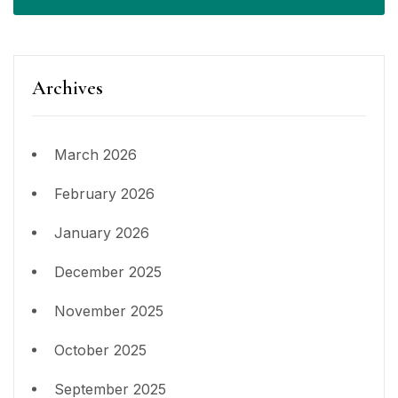
Archives
March 2026
February 2026
January 2026
December 2025
November 2025
October 2025
September 2025