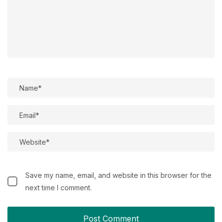
Save my name, email, and website in this browser for the
next time I comment.